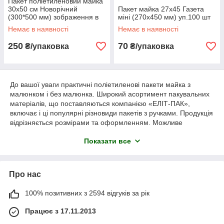
Пакет поліетиленовий майка
30x50 см Новорічний
Пакет майка 27x45 Газета
(300*500 мм) зображення в
міні (270х450 мм) уп.100 шт
асортименті (уп.250 шт)
Немає в наявності
Немає в наявності
250
70
₴/упаковка
₴/упаковка
До вашої уваги практичні поліетиленові пакети майка з
малюнком і без малюнка. Широкий асортимент пакувальних
матеріалів, що поставляються компанією «ЕЛІТ-ПАК»,
включає і ці популярні різновиди пакетів з ручками. Продукція
відрізняється розмірами та оформленням. Можливе
постачання пакувальних матеріалів великим оптом за дуже
Показати все
низькими цінами.
Каталог пакетів-майка з малюнком та
без
Про нас
В даному розділі нашого сайту представлено кілька
100% позитивних з 2594 відгуків за рік
різновидів поліетиленового пакета майка:
• з малюнком та без малюнка;
Працює з 17.11.2013
• прозорі та матові;