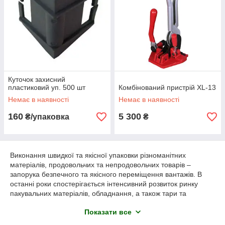
Куточок захисний
пластиковий уп. 500 шт
Комбінований пристрій XL-13
Немає в наявності
Немає в наявності
160
5 300
₴/упаковка
₴
Виконання швидкої та якісної упаковки різноманітних
матеріалів, продовольчих та непродовольчих товарів –
запорука безпечного та якісного переміщення вантажів. В
останні роки спостерігається інтенсивний розвиток ринку
пакувальних матеріалів, обладнання, а також тари та
упаковки, основне призначення якої – захист вантажів від
Показати все
несприятливого впливу навколишнього середовища,
перепадів температур, а також можливих пошкоджень під час