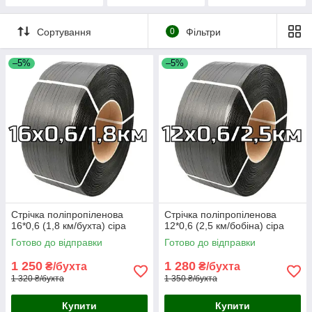
Сортування
0
Фільтри
–5%
–5%
Стрічка поліпропіленова
Стрічка поліпропіленова
16*0,6 (1,8 км/бухта) сіра
12*0,6 (2,5 км/бобіна) сіра
Готово до відправки
Готово до відправки
1 250
1 280
₴/бухта
₴/бухта
1 320 ₴/бухта
1 350 ₴/бухта
Купити
Купити