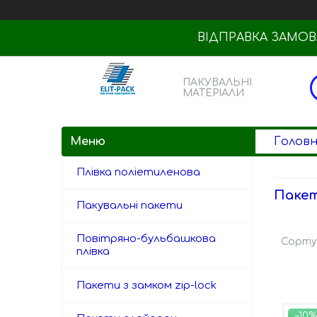
ВІДПРАВКА ЗАМОВЛ
ПАКУВАЛЬНІ
МАТЕРІАЛИ
Голов
Плівка поліетиленова
Пакет
Пакувальні пакети
Повітряно-бульбашкова
плівка
Пакети з замком zip-lock
–10%