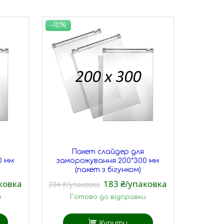
–10%
Пакет слайдер для
0 мм
заморожування 200*300 мм
(пакет з бігунком)
ковка
183 ₴/упаковка
204 ₴/упаковка
и
Готово до відправки
Купити