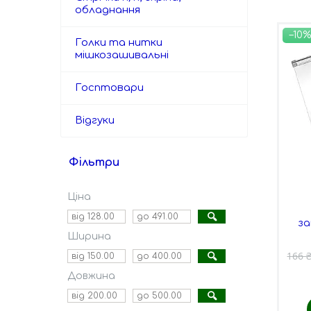
обладнання
–10%
Голки та нитки
мішкозашивальні
Госптовари
Відгуки
Фільтри
Ціна
за
Ширина
166 
Довжина