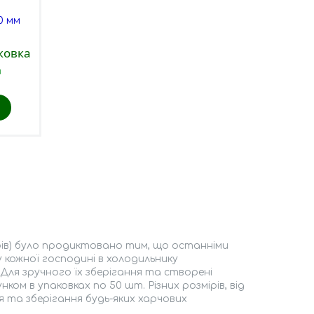
0 мм
ковка
и
рів) було продиктовано тим, що останніми
 кожної господині в холодильнику
 Для зручного їх зберігання та створені
ком в упаковках по 50 шт. Різних розмірів, від
 та зберігання будь-яких харчових