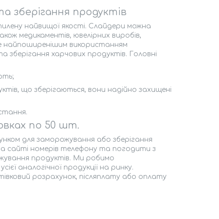
а зберігання продуктів
етилену найвищої якості. Слайдери можна
кож медикаментів, ювелірних виробів,
Але найпоширенішим використанням
а зберігання харчових продуктів. Головні
ють;
тів, що зберігаються, вони надійно захищені
стання.
овках по 50 шт.
гунком для заморожування або зберігання
на сайті номерів телефону та погодити з
ожування продуктів. Ми робимо
сієї аналогічної продукції на ринку.
тівковий розрахунок, післяплату або оплату