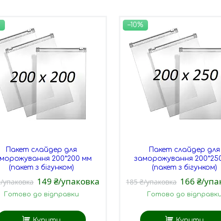
–10%
Пакет слайдер для
Пакет слайдер для
морожування 200*200 мм
заморожування 200*25
(пакет з бігунком)
(пакет з бігунком)
149 ₴/упаковка
166 ₴/упа
₴/упаковка
185 ₴/упаковка
Готово до відправки
Готово до відправк
Купити
Купити