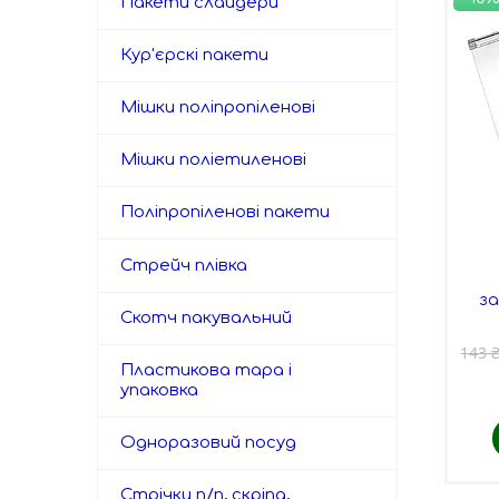
Пакети слайдери
Кур'єрскі пакети
Мішки поліпропіленові
Мішки поліетиленові
Поліпропіленові пакети
Стрейч плівка
з
Скотч пакувальний
143 
Пластикова тара і
упаковка
Одноразовий посуд
Стрічки п/п, скріпа,