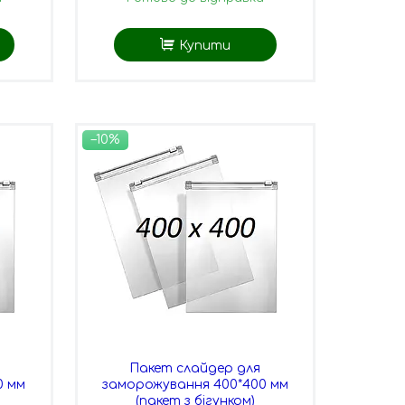
Купити
–10%
Пакет слайдер для
0 мм
заморожування 400*400 мм
(пакет з бігунком)