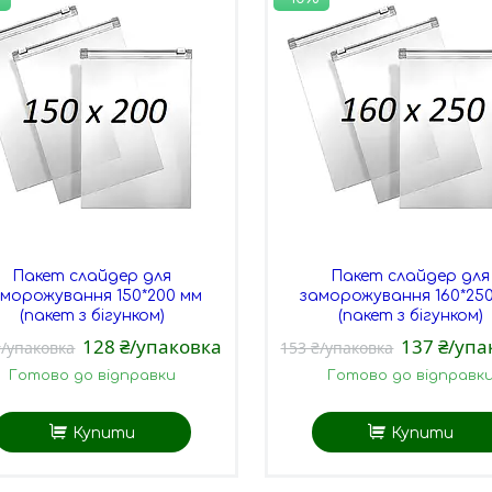
Пакет слайдер для
Пакет слайдер для
аморожування 150*200 мм
заморожування 160*25
(пакет з бігунком)
(пакет з бігунком)
128 ₴/упаковка
137 ₴/упа
₴/упаковка
153 ₴/упаковка
Готово до відправки
Готово до відправк
Купити
Купити