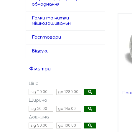
обладнання
Голки та нитки
мішкозашивальні
Госптовари
Відгуки
Фільтри
Ціна
Пов
Ширина
Довжина