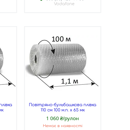
Vodafone
плівка
Повітряно-бульбашкова плівка
мк
110 см 100 м.п. х 65 мк
1 060 ₴/рулон
Немає в наявності