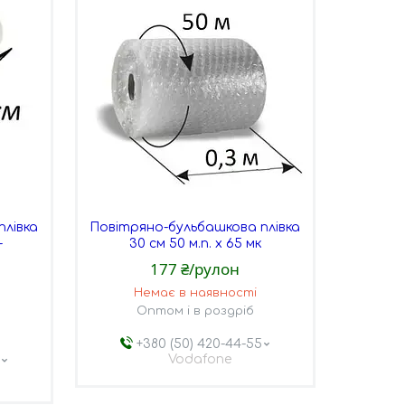
плівка
Повітряно-бульбашкова плівка
-
30 см 50 м.п. х 65 мк
177 ₴/рулон
Немає в наявності
Оптом і в роздріб
+380 (50) 420-44-55
Vodafone
5