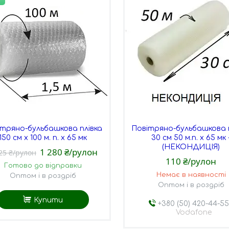
ітряно-бульбашкова плівка
Повітряно-бульбашкова 
150 см х 100 м. п. х 65 мк
30 см 50 м.п. х 65 мк 
(НЕКОНДИЦІЯ)
1 280 ₴/рулон
25 ₴/рулон
110 ₴/рулон
Готово до відправки
Немає в наявності
Оптом і в роздріб
Оптом і в роздріб
Купити
+380 (50) 420-44-5
Vodafone