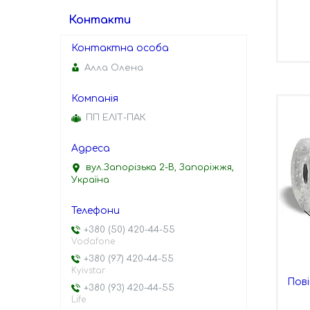
Контакти
Алла Олена
ПП ЕЛІТ-ПАК
вул.Запорізька 2-В, Запоріжжя,
Україна
+380 (50) 420-44-55
Vodafone
+380 (97) 420-44-55
Kyivstar
Пов
+380 (93) 420-44-55
Life