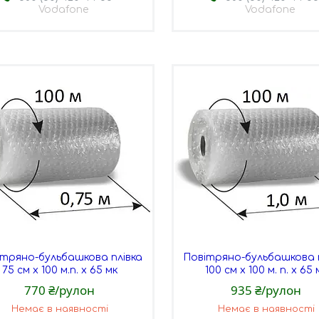
Vodafone
Vodafone
ітряно-бульбашкова плівка
Повітряно-бульбашкова 
75 см х 100 м.п. х 65 мк
100 см х 100 м. п. х 65 
770 ₴/рулон
935 ₴/рулон
Немає в наявності
Немає в наявності