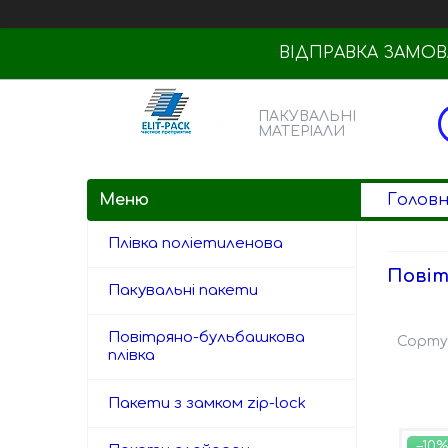
ВІДПРАВКА ЗАМОВЛ
ПАКУВАЛЬНІ
МАТЕРІАЛИ
Голов
Плівка поліетиленова
Повіт
Пакувальні пакети
Повітряно-бульбашкова
плівка
Пакети з замком zip-lock
–10%