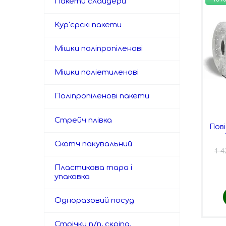
Пакети слайдери
Кур'єрскі пакети
Мішки поліпропіленові
Мішки поліетиленові
Поліпропіленові пакети
Стрейч плівка
Пов
Скотч пакувальний
1 4
Пластикова тара і
упаковка
Одноразовий посуд
Стрічки п/п, скріпа,