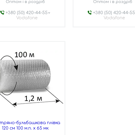
Оптом і в роздріб
Оптом і в роздріб
+380 (50) 420-44-55
+380 (50) 420-44-5
Vodafone
Vodafone
ітряно-бульбашкова плівка
120 см 100 м.п. х 65 мк