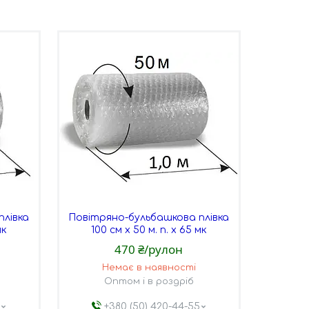
плівка
Повітряно-бульбашкова плівка
мк
100 см х 50 м. п. х 65 мк
470 ₴/рулон
Немає в наявності
Оптом і в роздріб
5
+380 (50) 420-44-55