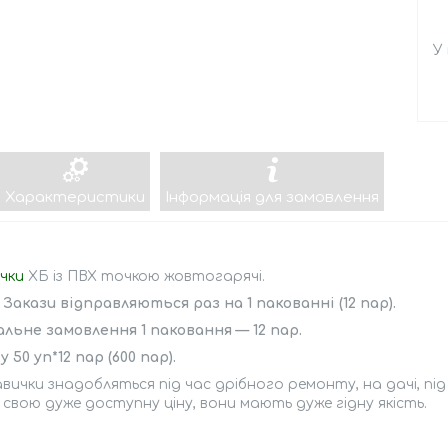
У
Характеристики
Інформація для замовлення
чки
ХБ із ПВХ точкою жовтогарячі.
 Закази відправляються раз на 1 пакованні (12 пар).
льне замовлення 1 паковання — 12 пар.
у 50 уп*12 пар (600 пар).
авички знадобляться під час дрібного ремонту, на дачі, пі
свою дуже доступну ціну, вони мають дуже гідну якість.