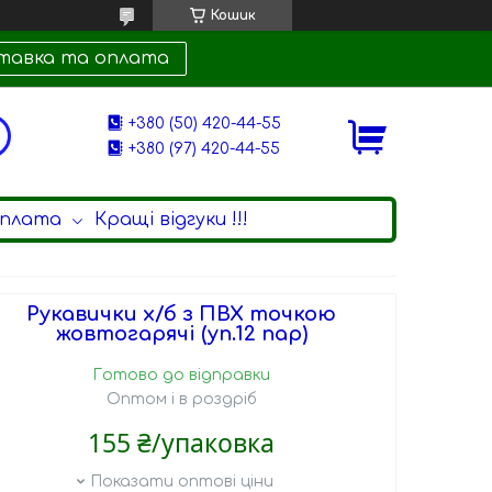
Кошик
тавка та оплата
+380 (50) 420-44-55
+380 (97) 420-44-55
оплата
Кращі відгуки !!!
Рукавички х/б з ПВХ точкою
жовтогарячі (уп.12 пар)
Готово до відправки
Оптом і в роздріб
155 ₴/упаковка
Показати оптові ціни