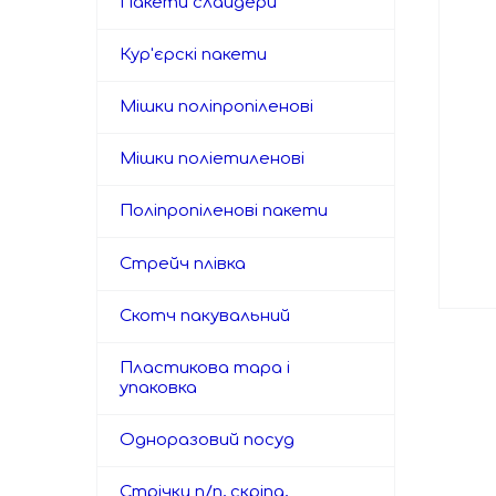
Пакети слайдери
Кур'єрскі пакети
Мішки поліпропіленові
Мішки поліетиленові
Поліпропіленові пакети
Стрейч плівка
Скотч пакувальний
Пластикова тара і
упаковка
Одноразовий посуд
Стрічки п/п, скріпа,