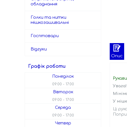
обладнання
Голки та нитки
мішкозашивальні
Госптовари
Відгуки
Опис
Графік роботи
Понеділок
Рукави
09:00
17:00
Увага!
Вівторок
Мініма
09:00
17:00
У мішк
Середа
Ці рук
Попри 
09:00
17:00
Четвер