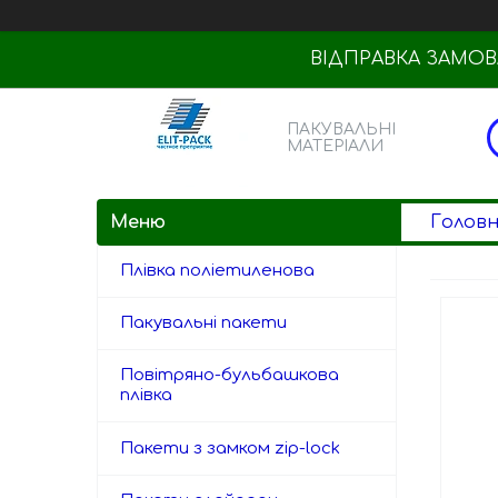
ВІДПРАВКА ЗАМОВЛ
ПАКУВАЛЬНІ
МАТЕРІАЛИ
Голов
Плівка поліетиленова
Пакувальні пакети
Повітряно-бульбашкова
плівка
Пакети з замком zip-lock