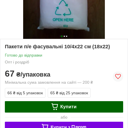
Пакети п/е фасувальні 10/4х22 см (18х22)
Готово до відправки
Опт і роздріб
67
₴/упаковка
Мінімальна сума замовлення на сайті — 200 ₴
66 ₴
від 5 упаковок
65 ₴
від 25 упаковок
Купити
або
Купити з