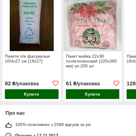
Пакети п/е фасувальні
Пакет майка 22x38
Паке
10/4х27 см (18х27)
поліетиленовий (220х380
18/4
мм) уп.200 шт
82
61
128
₴/упаковка
₴/упаковка
Купити
Купити
Про нас
100% позитивних з 2588 відгуків за рік
Працює з 17.11.2013