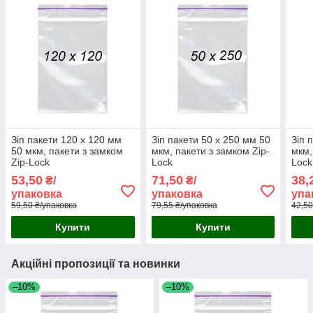
Зіп пакети 120 x 120 мм
Зіп пакети 50 х 250 мм 50
Зіп 
50 мкм, пакети з замком
мкм, пакети з замком Zip-
мкм,
Zip-Lock
Lock
Lock
53,50
71,50
38,
₴/
₴/
упаковка
упаковка
упа
59,50 ₴/упаковка
79,55 ₴/упаковка
42,50
Купити
Купити
Акційні пропозиції та новинки
–10%
–10%