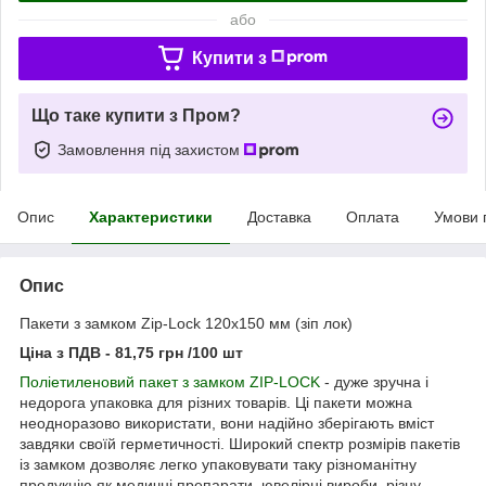
або
Купити з
Що таке купити з Пром?
Замовлення під захистом
Опис
Характеристики
Доставка
Оплата
Умови 
Опис
Пакети з замком Zip-Lock 120х150 мм (зіп лок)
Ціна з ПДВ - 81,75 грн /100 шт
Поліетиленовий пакет з замком ZIP-LOCK
- дуже зручна і
недорога упаковка для різних товарів. Ці пакети можна
неодноразово використати, вони надійно зберігають вміст
завдяки своїй герметичності. Широкий спектр розмірів пакетів
із замком дозволяє легко упаковувати таку різноманітну
продукцію як медичні препарати, ювелірні вироби, різну