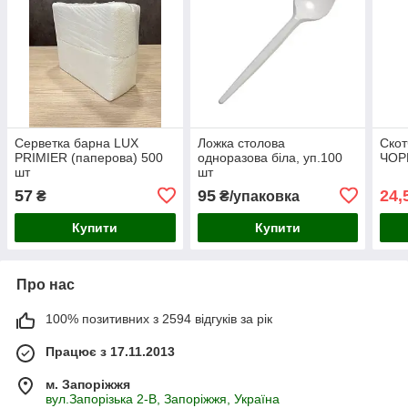
Серветка барна LUX
Ложка столова
Скот
PRIMIER (паперова) 500
одноразова біла, уп.100
ЧОР
шт
шт
57
95
24,
₴
₴/упаковка
Купити
Купити
Про нас
100% позитивних з 2594 відгуків за рік
Працює з 17.11.2013
м. Запоріжжя
вул.Запорізька 2-В, Запоріжжя, Україна