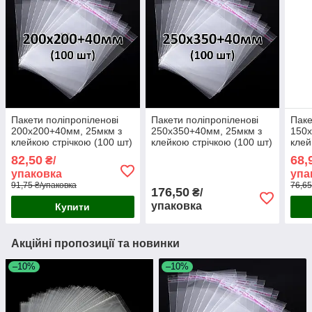
Пакети поліпропіленові
Пакети поліпропіленові
Паке
200х200+40мм, 25мкм з
250х350+40мм, 25мкм з
150х
клейкою стрічкою (100 шт)
клейкою стрічкою (100 шт)
клей
82,50
68,
₴/
упаковка
упа
91,75 ₴/упаковка
76,65
176,50
₴/
упаковка
Купити
Акційні пропозиції та новинки
–10%
–10%