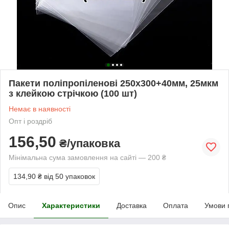
Пакети поліпропіленові 250х300+40мм, 25мкм
з клейкою стрічкою (100 шт)
Немає в наявності
Опт і роздріб
156,50
₴/упаковка
Мінімальна сума замовлення на сайті — 200 ₴
134,90 ₴
від 50 упаковок
Опис
Характеристики
Доставка
Оплата
Умови 