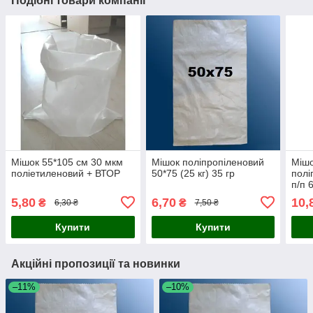
Подібні товари компанії
Мішок 55*105 см 30 мкм
Мішок поліпропіленовий
Мішо
поліетиленовий + ВТОР
50*75 (25 кг) 35 гр
полі
п/п 
5,80
6,70
10,
₴
₴
6,30 ₴
7,50 ₴
Купити
Купити
Акційні пропозиції та новинки
–11%
–10%